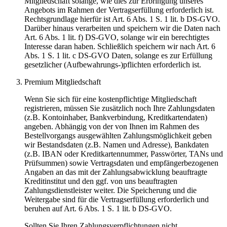
Mitgliedschaft solange, wie dies zur Erbringung unseres
Angebots im Rahmen der Vertragserfüllung erforderlich ist.
Rechtsgrundlage hierfür ist Art. 6 Abs. 1 S. 1 lit. b DS-GVO.
Darüber hinaus verarbeiten und speichern wir die Daten nach
Art. 6 Abs. 1 lit. f) DS-GVO, solange wir ein berechtigtes
Interesse daran haben. Schließlich speichern wir nach Art. 6
Abs. 1 S. 1 lit. c DS-GVO Daten, solange es zur Erfüllung
gesetzlicher (Aufbewahrungs-)pflichten erforderlich ist.
Premium Mitgliedschaft
Wenn Sie sich für eine kostenpflichtige Mitgliedschaft
registrieren, müssen Sie zusätzlich noch Ihre Zahlungsdaten
(z.B. Kontoinhaber, Bankverbindung, Kreditkartendaten)
angeben. Abhängig von der von Ihnen im Rahmen des
Bestellvorgangs ausgewählten Zahlungsmöglichkeit geben
wir Bestandsdaten (z.B. Namen und Adresse), Bankdaten
(z.B. IBAN oder Kreditkartennummer, Passwörter, TANs und
Prüfsummen) sowie Vertragsdaten und empfängerbezogenen
Angaben an das mit der Zahlungsabwicklung beauftragte
Kreditinstitut und den ggf. von uns beauftragten
Zahlungsdienstleister weiter. Die Speicherung und die
Weitergabe sind für die Vertragserfüllung erforderlich und
beruhen auf Art. 6 Abs. 1 S. 1 lit. b DS-GVO.
Sollten Sie Ihren Zahlungsverpflichtungen nicht