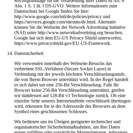
Rechtsgrundlage für die Verarbeitung Ihrer Daten ist Art. 6
Abs. 1 S. 1 lit. f DS-GVO. Weitere Informationen zum
Datenschutz bei Google finden Sie hier:
http://www.google.com/intl/de/policies/privacy und
https://services.google.com/sitestats/de.html. Alternativ
können Sie die Webseite der Network Advertising Initiative
(NAI) unter http://www.networkadvertising.org besuchen.
Google hat sich dem EU-US Privacy Shield unterworfen,
https://www.privacyshield.gov/EU-US-Framework.
Datensicherheit
Wir verwenden innerhalb des Webseite-Besuchs das
verbreitete SSL-Verfahren (Secure Socket Layer) in
Verbindung mit der jeweils höchsten Verschlüsselungsstufe,
die von Ihrem Browser unterstützt wird. In der Regel handelt
es sich dabei um eine 256-Bit Verschlüsselung. Falls Ihr
Browser keine 256-Bit Verschlüsselung unterstützt, greifen
wir stattdessen auf 128-Bit v3 Technologie zurück. Ob eine
einzelne Seite unseres Internetauftritts verschlüsselt übertragen
wird, erkennen Sie in der Adresszeile des Browsers an dem
Symbol eines geschlossenen Schlosses.
Wir bedienen uns im Übrigen geeigneter technischer und
organisatorischer Sicherheitsmaßnahmen, um Ihre Daten
gegen zufällige oder vorsätzliche Manipulationen, teilweisen